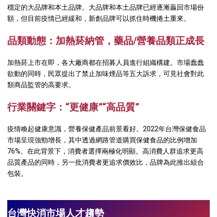
穩定的大品牌和本土品牌。大品牌和本土品牌已經逐漸贏回市場份
額，但目前疫情已經緩和，新創品牌可以抓住時機捲土重來。
品類動態：加熱
菸
納管，藥品
/
營養品類正成長
加熱菸上市在即，各大廠商都在招募人員進行組織構建。市場蠢蠢
欲動的同時，民眾提出了禁止加味煙品等五大訴求，可見社會對此
類商品監管的高要求。
行
業關鍵
字：
“
更健康
”“
高品質
”
疫情喚起健康意識，營養保健產品前景看好。2022年台灣保健食品
市場呈現強勁增長，其中透過網路管道購買保健食品的比例增加
76%。在此背景下，消費者選擇兩極化明顯。高消費人群追求更高
品質產品的同時，另一批消費者更追求價效比，品牌為此推出組合
包裝。
台灣快消市場人才趨勢