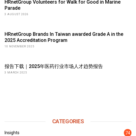
HRnetGroup Volunteers for Walk for Good in Marine
Parade
3 AUGUST 2026
HRnetGroup Brands In Taiwan awarded Grade A in the
2025 Accreditation Program
10 NOVEMBER 2025
报告下载｜2025年医药行业市场人才趋势报告
3 MARCH 2025
CATEGORIES
Insights
74