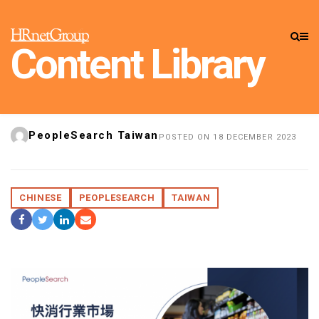
CONTENT LIBRARY
»
CAREER
INSIGHTS
Content Library
報告下載 | 2023快消行業
市場人才趨勢報告
PeopleSearch Taiwan
POSTED ON 18 DECEMBER 2023
CHINESE
PEOPLESEARCH
TAIWAN
Share On Facebook
Tweet It
Share On LinkedIn
Share by Email