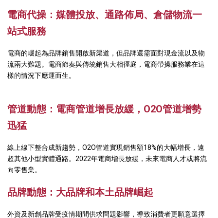
電
商代操：媒體投放、通路佈局、倉儲物流一
站式服
務
電商的崛起為品牌銷售開啟新渠道，但品牌還需面對現金流以及物
流兩大難題。電商節奏與傳統銷售大相徑庭，電商帶操服務業在這
樣的情況下應運而生。
管道動態：電商管道增長放緩，
O2O
管道增勢
迅猛
線上線下整合成新趨勢，O2O管道實現銷售額18%的大幅增長，遠
超其他小型實體通路。2022年電商增長放緩，未來電商人才或將流
向零售業。
品牌動態：大品牌和本土品牌崛起
外資及新創品牌受疫情期間供求問題影響，導致消費者更願意選擇