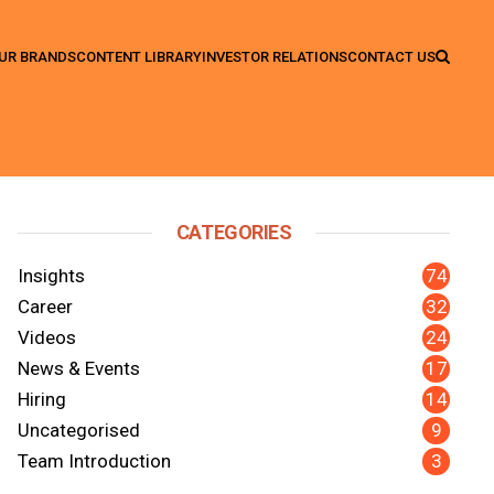
UR BRANDS
CONTENT LIBRARY
INVESTOR RELATIONS
CONTACT US
CATEGORIES
74
Insights
32
Career
24
Videos
17
News & Events
14
Hiring
nkedIn
y Email
9
Uncategorised
3
Team Introduction