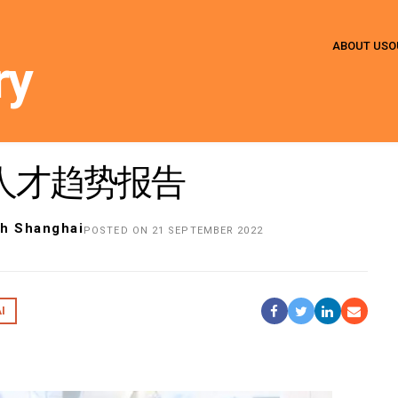
ABOUT US
O
ry
业人才趋势报告
ch Shanghai
POSTED ON 21 SEPTEMBER 2022
I
Share On Facebook
Tweet It
Share On Li
Share b