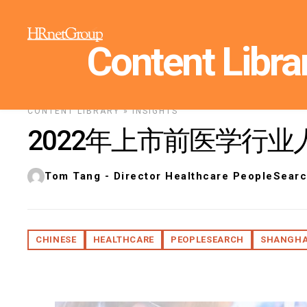
Content Libra
CONTENT LIBRARY
»
INSIGHTS
2022年上市前医学行
Tom Tang - Director Healthcare PeopleSear
CHINESE
HEALTHCARE
PEOPLESEARCH
SHANGHA