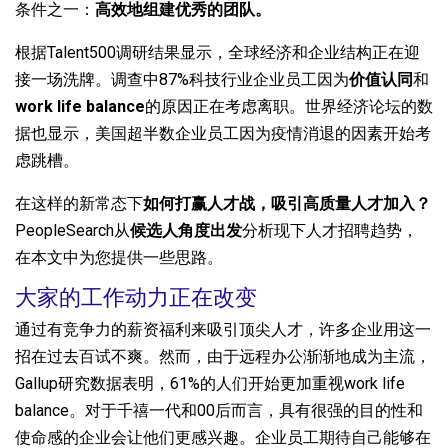
条件之一：
高效地组建优秀的团队。
根据Talent500调研结果显示，全球经济和企业结构正在迎
接一场洗牌。调查中87%科技行业企业员工因为
价值认同
和
work life balance
的原因正在考虑离职。世界经济论坛的数
据也显示，美国超半数企业员工因为疫情消退的因素开始考
虑跳槽。
在这样的新常态下
如何打赢人才战，吸引高质量人才加入？
PeopleSearch从
候选人角度出发
分析现下人才招聘趋势，
在本文中为您提供一些思路。
大家的工作动力正在改变
通过有竞争力的薪资福利来吸引顶尖人才，许多企业用这一
招在过去百试不爽。然而，由于远程办公渐渐地成为主流，
Gallup研究数据表明，61%的人们开始更加重视work life
balance。对于千禧一代和00后而言，具有很强的目的性和
使命感的企业会让他们更感兴趣。企业员工期待自己能够在