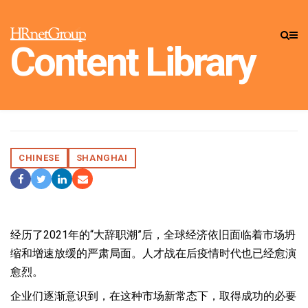
CONTENT LIBRARY
»
INSIGHTS
Content Library
新常态下的“人才战”
HRnetGroup
POSTED ON 4 AUGUST 2022
CHINESE
SHANGHAI
Share On Facebook
Tweet It
Share On LinkedIn
Share by Email
经历了2021年的“大辞职潮”后，全球经济依旧面临着市场坍
缩和增速放缓的严肃局面。人才战在后疫情时代也已经愈演
愈烈。
企业们逐渐意识到，在这种市场新常态下，取得成功的必要