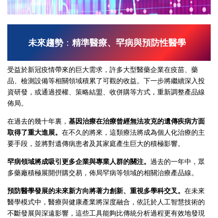
未來趨勢
：
精準醫療、罕病與預防性醫學
受益於新冠疫情帶來的巨大需求，許多大型醫藥企業在疫苗、藥
品、檢測設備等相關領域積累了可觀的收益。下一步將繼續深入投
資研發，或通過授權、策略結盟、收併購等方式，重新調整產品線
佈局。
在過去的幾十年裏，
基因治療在治療曾經無法攻克的遺傳疾病方面
取得了重大進展。
在不久的將來，這類療法將成為個人化治療的主
要手段，並將對遺傳病患者及其家庭產生巨大的積極影響。
罕病領域將成吸引更多企業與專業人群的關注。
過去的一年中，眾
多藥廠積極展開倂購交易，佈局罕病等領域的相關治療產品線。
預防醫學發展的未來新方向將著力創新、重視多學科交叉。
在未來
醫學模式中，醫療與健康產業將深度融合，依託於人工智慧技術的
不斷發展與深遠影響，這些工具能夠比傳統分析過程更有效地發現