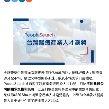
Share On Facebook
Tweet It
Share On LinkedIn
Share by Email
全球醫藥企業都面臨著後疫情時代蘊藏的巨大挑戰與機遇：醫療資
源分配不均、數位化轉型腳步加速，以及市場需求日益強勁。
PeopleSearch通過深度洞察產業環境於人才動態，對比
不同量體公
司的團隊規模和策略
，以及列舉企業招募過程中的重點考慮因素，
總結形成2023年台灣醫療產業人才趨勢報告，以幫助企業及相關從
業人員更好地企業了解產業人才現狀。