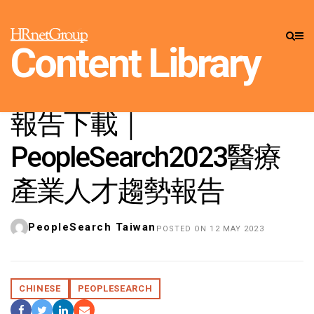
Content Library
CONTENT LIBRARY
»
CAREER
INSIGHTS
報告下載｜
PeopleSearch2023醫療
產業人才趨勢報告
PeopleSearch Taiwan
POSTED ON 12 MAY 2023
CHINESE
PEOPLESEARCH