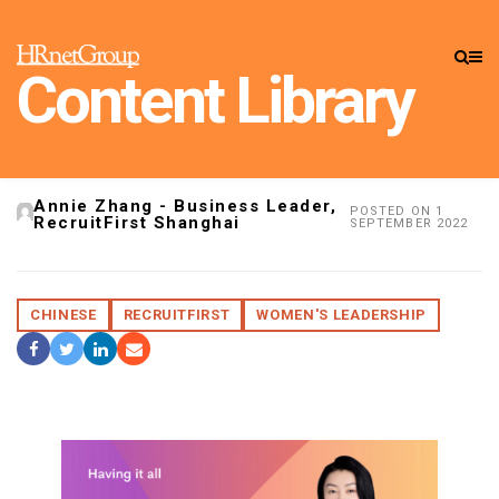
CONTENT LIBRARY
»
CAREER
Content Library
Annie Zhang：重新创业
整装待发
Annie Zhang - Business Leader,
POSTED ON 1
RecruitFirst Shanghai
SEPTEMBER 2022
CHINESE
RECRUITFIRST
WOMEN'S LEADERSHIP
Share On Facebook
Tweet It
Share On LinkedIn
Share by Email