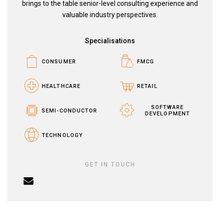
brings to the table senior-level consulting experience and
valuable industry perspectives.
Specialisations
CONSUMER
FMCG
HEALTHCARE
RETAIL
SOFTWARE
SEMI-CONDUCTOR
DEVELOPMENT
TECHNOLOGY
GET IN TOUCH