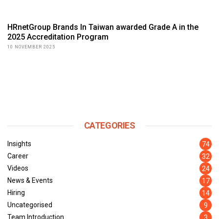
HRnetGroup Brands In Taiwan awarded Grade A in the
2025 Accreditation Program
10 NOVEMBER 2025
CATEGORIES
Insights
74
Career
32
Videos
24
News & Events
17
Hiring
14
Uncategorised
9
Team Introduction
3