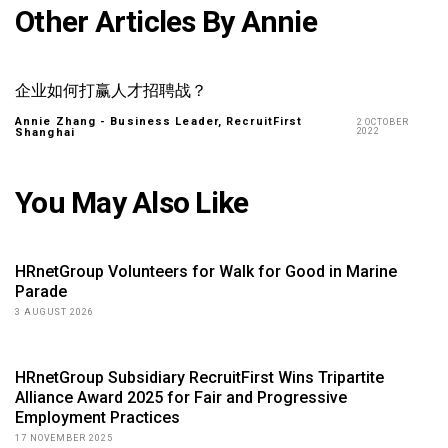
Other Articles By Annie
企业如何打赢人才招聘战？
Annie Zhang - Business Leader, RecruitFirst
2 OCTOBER
Shanghai
2022
You May Also Like
HRnetGroup Volunteers for Walk for Good in Marine
Parade
3 AUGUST 2026
HRnetGroup Subsidiary RecruitFirst Wins Tripartite
Alliance Award 2025 for Fair and Progressive
Employment Practices
17 NOVEMBER 2025